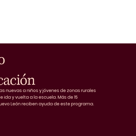
o
cación
as nuevas a niños y jóvenes de zonas rurales
de ida y vuelta a la escuela. Más de 15
evo León reciben ayuda de este programa.