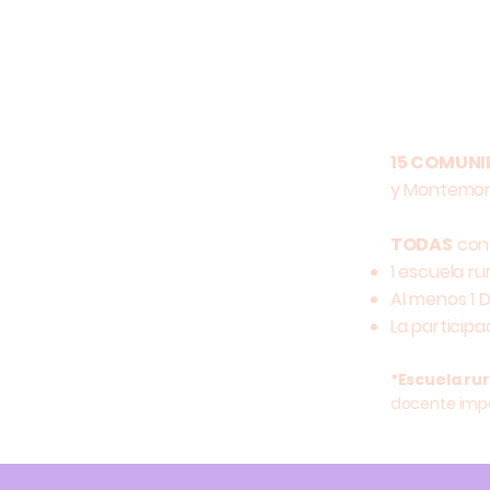
Brigadas
de Salud
15 COMUNI
y Montemore
TODAS
con 
1 escuela r
Al menos 1 
La participa
*Escuela rur
docente impa