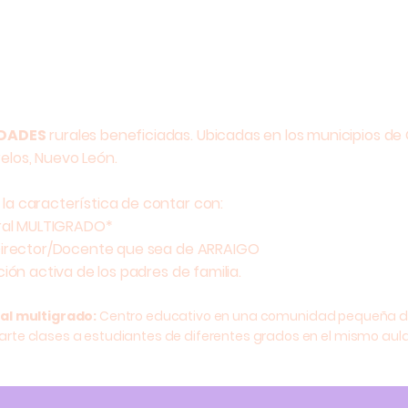
Puntos de Encuentro
Útiles
en Salud
por
Escolares
DADES
rurales beneficiadas. Ubicadas en los municipios de 
los, Nuevo León.
la característica de contar con:
ural MULTIGRADO*
Director/Docente que sea de ARRAIGO
ción activa de los padres de familia.
al multigrado:
Centro educativo en una comunidad pequeña d
rte clases a estudiantes de diferentes grados en el mismo aula