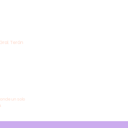
Pedaleando
Tablet
 la Educación
Aprendo
Gral. Terán
onde un solo
.