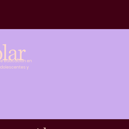
lar
de educación en
adolescentes y