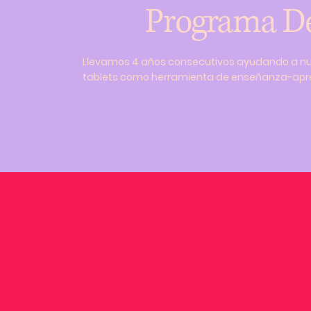
Programa D
Llevamos 4 años consecutivos ayudando a nue
tablets como herramienta de enseñanza-apren